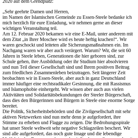
2020 auf dem Grendplatz:
„Sehr geehrte Damen und Herren,
im Namen der Islamischen Gemeinde zu Essen-Steele bedanke ich
mich herzlich für eure Einladung, wir nehmen gerne an dieser
wichtigen Veranstaltung teil.
Am 12. Februar 2020 bekamen wir eine E-Mail, unter anderem mit
dem Zitat „in Ihrer Moschee wird es heute heftig krachen!“. Wir
waren geschockt und leiteten alle Sicherungsmaßnahmen ein. Im
Nachgang waren wir aber auch verärgert. Warum? Wir, die seit 60
Jahren in Steele leben, Generationen die hier geboren sind, zur
Schule gehen, ihre Ausbildung oder ihr Studium hier absolvieren
und nun Teil dieser Gesellschaft sind und Ihrem positiven Beitrag
zum friedlichen Zusammenleben beizutragen. Seit längerer Zeit
beobachten wir in Essen-Steele, aber auch in ganz Deutschland
immer häufiger eine rechtsradikaler Gesinnung, die mit Rassismus
und Islamophobie einhergeht. Wir wissen aber auch aus vielen
Aktivitäten und Solidaritätsbekundungen der Steeler Bürgerschaft,
dass dies den Bürgerinnen und Bürgern in Steele eine enorme Sorge
bereitet.
Die Politik, Sicherheitsbehörden und die Zivilgesellschaft mit sehr
aktiven Netzwerken sind nun mehr denn je aufgefordert, ihre
Stimme zu erheben und Flagge zu zeigen. Die Bedrohungsspirale
hat unser Steele weltweit sehr negative Schlagzeilen beschert. Wir
sind alle aufgefordert, das noch gute Image und die lebendige