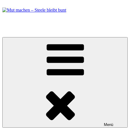
Zum
Inhalt
springen
Mut machen – Steele bleibt bunt
Bündnis in Essen Steele
Menü