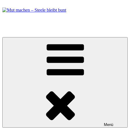
Zum
Inhalt
springen
Mut machen – Steele bleibt bunt
Bündnis in Essen Steele
Menü