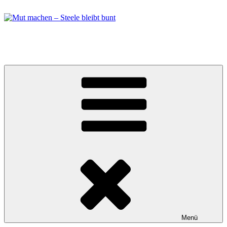
Zum
Inhalt
springen
Mut machen – Steele bleibt bunt
Bündnis in Essen Steele
Menü