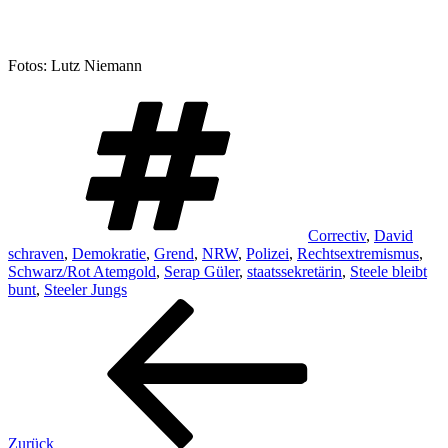
Fotos: Lutz Niemann
Schlagwörter
Correctiv
,
David
schraven
,
Demokratie
,
Grend
,
NRW
,
Polizei
,
Rechtsextremismus
,
Schwarz/Rot Atemgold
,
Serap Güler
,
staatssekretärin
,
Steele bleibt
bunt
,
Steeler Jungs
Beitragsnavigation
Vorheriger
Beitrag
Zurück