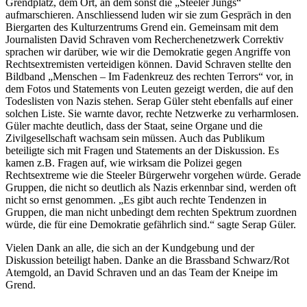
Grendplatz, dem Ort, an dem sonst die „Steeler Jungs“
aufmarschieren. Anschliessend luden wir sie zum Gespräch in den
Biergarten des Kulturzentrums Grend ein. Gemeinsam mit dem
Journalisten David Schraven vom Recherchenetzwerk Correktiv
sprachen wir darüber, wie wir die Demokratie gegen Angriffe von
Rechtsextremisten verteidigen können. David Schraven stellte den
Bildband „Menschen – Im Fadenkreuz des rechten Terrors“ vor, in
dem Fotos und Statements von Leuten gezeigt werden, die auf den
Todeslisten von Nazis stehen. Serap Güler steht ebenfalls auf einer
solchen Liste. Sie warnte davor, rechte Netzwerke zu verharmlosen.
Güler machte deutlich, dass der Staat, seine Organe und die
Zivilgesellschaft wachsam sein müssen. Auch das Publikum
beteiligte sich mit Fragen und Statements an der Diskussion. Es
kamen z.B. Fragen auf, wie wirksam die Polizei gegen
Rechtsextreme wie die Steeler Bürgerwehr vorgehen würde. Gerade
Gruppen, die nicht so deutlich als Nazis erkennbar sind, werden oft
nicht so ernst genommen. „Es gibt auch rechte Tendenzen in
Gruppen, die man nicht unbedingt dem rechten Spektrum zuordnen
würde, die für eine Demokratie gefährlich sind.“ sagte Serap Güler.
Vielen Dank an alle, die sich an der Kundgebung und der
Diskussion beteiligt haben. Danke an die Brassband Schwarz/Rot
Atemgold, an David Schraven und an das Team der Kneipe im
Grend.