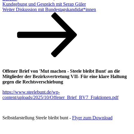
Kundgebung und Gespräch mit Serap Güler
Nächster
Weiter
Diskussion mit Bundestagskandidat*innen
Beitrag
Offener Brief von 'Mut machen - Steele bleibt Bunt
'
an die
Mitglieder der Bezirksvertretung VII
-
Für eine klare Haltung
gegen die Rechtsverschiebung
https://www.steelebunt.de/wp-
content/uploads/2025/10/Offener_Brief_BV7_Fraktionen.pdf
Selbstdarstellung Steele bleibt bunt -
Flyer zum Download