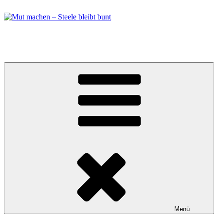
Zum
Inhalt
springen
Mut machen – Steele bleibt bunt
Bündnis in Essen Steele
Menü