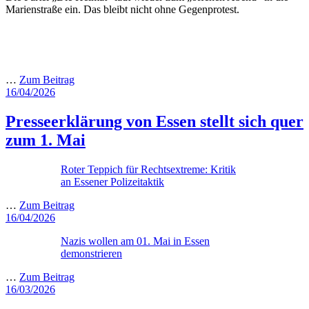
Marienstraße ein. Das bleibt nicht ohne Gegenprotest.
…
Zum Beitrag
Veröffentlicht
16/04/2026
am
Presseerklärung von Essen stellt sich quer
zum 1. Mai
Roter Teppich für Rechtsextreme: Kritik
an Essener Polizeitaktik
…
Zum Beitrag
Veröffentlicht
16/04/2026
am
Nazis wollen am 01. Mai in Essen
demonstrieren
…
Zum Beitrag
Veröffentlicht
16/03/2026
am