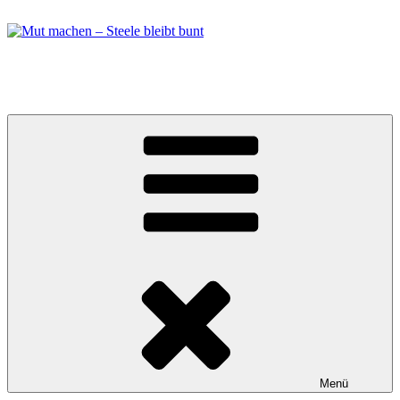
Zum
Inhalt
springen
Mut machen – Steele bleibt bunt
Bündnis in Essen Steele
Menü