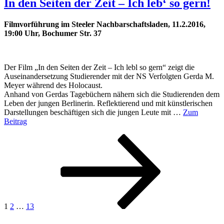
In den Seiten der Zeit – Ich leb‘ so gern!
Filmvorführung im Steeler Nachbarschaftsladen, 11.2.2016,
19:00 Uhr, Bochumer Str. 37
Der Film „In den Seiten der Zeit – Ich lebl so gern“ zeigt die
Auseinandersetzung Studierender mit der NS Verfolgten Gerda M.
Meyer während des Holocaust.
Anhand von Gerdas Tagebüchern nähern sich die Studierenden dem
Leben der jungen Berlinerin. Reflektierend und mit künstlerischen
Darstellungen beschäftigen sich die jungen Leute mit …
Zum
Beitrag
Seitennummerierung
Seite
Seite
Seite
Nächste
Seite
der
Beiträge
1
2
…
13