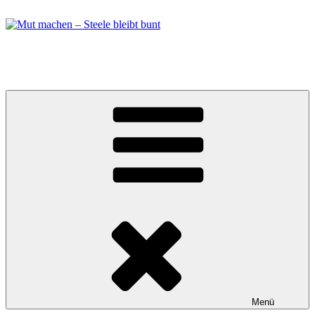
Zum
Inhalt
springen
Mut machen – Steele bleibt bunt
Bündnis in Essen Steele
Menü