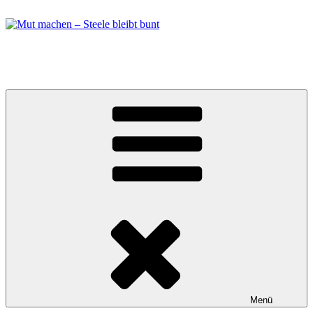
Zum
Inhalt
springen
Mut machen – Steele bleibt bunt
Bündnis in Essen Steele
Menü