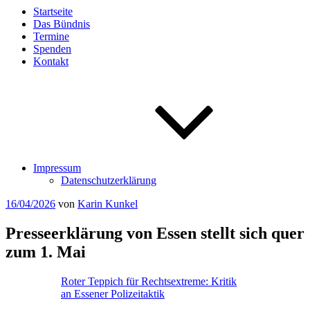
Startseite
Das Bündnis
Termine
Spenden
Kontakt
Impressum
Datenschutzerklärung
Veröffentlicht
16/04/2026
von
Karin Kunkel
am
Presseerklärung von Essen stellt sich quer
zum 1. Mai
Roter Teppich für Rechtsextreme: Kritik
an Essener Polizeitaktik