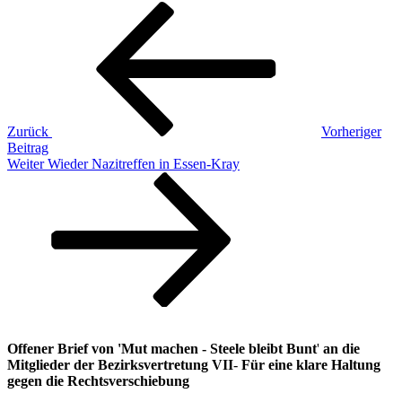
Beitragsnavigation
Vorheriger
Beitrag
Zurück
Vorheriger
Beitrag
Nächster
Weiter
Wieder Nazitreffen in Essen-Kray
Beitrag
Offener Brief von 'Mut machen - Steele bleibt Bunt
'
an die
Mitglieder der Bezirksvertretung VII
-
Für eine klare Haltung
gegen die Rechtsverschiebung