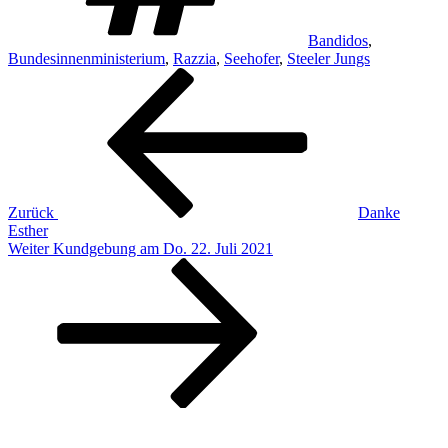
Bandidos
,
Bundesinnenministerium
,
Razzia
,
Seehofer
,
Steeler Jungs
Beitragsnavigation
Vorheriger
Beitrag
Zurück
Danke
Esther
Nächster
Weiter
Kundgebung am Do. 22. Juli 2021
Beitrag