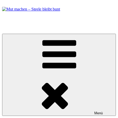
Zum
Inhalt
springen
Mut machen – Steele bleibt bunt
Bündnis in Essen Steele
Menü