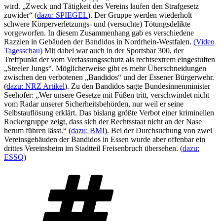
wird. „Zweck und Tätigkeit des Vereins laufen den Strafgesetz
zuwider“ (
dazu: SPIEGEL
). Der Gruppe werden wiederholt
schwere Körperverletzungs- und (versuchte) Tötungsdelikte
vorgeworfen. In diesem Zusammenhang gab es verschiedene
Razzien in Gebäuden der Bandidos in Nordrhein-Westfalen.
(Video
Tagesschau)
Mit dabei war auch in der Sportsbar 300, der
Treffpunkt der vom Verfassungsschutz als rechtsextrem eingestuften
„Steeler Jungs“. Möglicherweise gibt es mehr Überschneidungen
zwischen den verbotenen „Bandidos“ und der Essener Bürgerwehr.
(
dazu: NRZ Artikel
). Zu den Bandidos sagte Bundesinnenminister
Seehofer: „Wer unsere Gesetze mit Füßen tritt, verschwindet nicht
vom Radar unserer Sicherheitsbehörden, nur weil er seine
Selbstauflösung erklärt. Das bislang größte Verbot einer kriminellen
Rockergruppe zeigt, dass sich der Rechtsstaat nicht an der Nase
herum führen lässt.“ (
dazu: BMI
). Bei der Durchsuchung von zwei
Vereinsgebäuden der Bandidos in Essen wurde aber offenbar ein
drittes Vereinsheim im Stadtteil Freisenbruch übersehen. (
dazu:
ESSQ
)
Schlagwörter