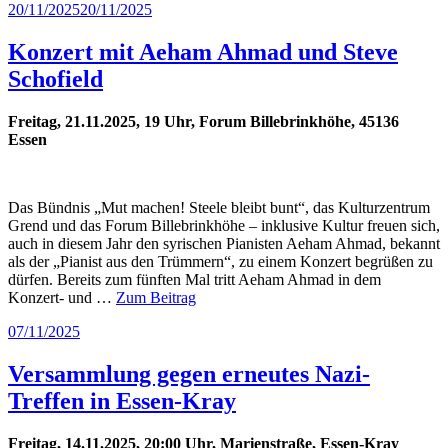
Veröffentlicht
20/11/2025
20/11/2025
am
Konzert mit Aeham Ahmad und Steve
Schofield
Freitag, 21.11.2025, 19 Uhr, Forum Billebrinkhöhe, 45136
Essen
Das Bündnis „Mut machen! Steele bleibt bunt“, das Kulturzentrum
Grend und das Forum Billebrinkhöhe – inklusive Kultur freuen sich,
auch in diesem Jahr den syrischen Pianisten Aeham Ahmad, bekannt
als der „Pianist aus den Trümmern“, zu einem Konzert begrüßen zu
dürfen. Bereits zum fünften Mal tritt Aeham Ahmad in dem
Konzert- und …
Zum Beitrag
Veröffentlicht
07/11/2025
am
Versammlung gegen erneutes Nazi-
Treffen in Essen-Kray
Freitag, 14.11.2025, 20:00 Uhr, Marienstraße, Essen-Kray