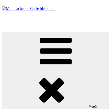
Zum
Inhalt
springen
Mut machen – Steele bleibt bunt
Bündnis in Essen Steele
Menü