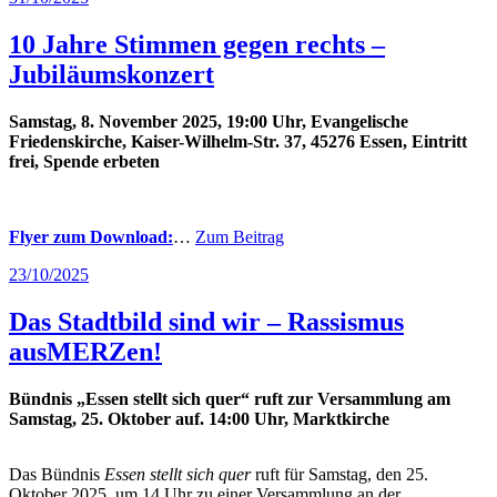
am
10 Jahre Stimmen gegen rechts –
Jubiläumskonzert
Samstag, 8. November 2025, 19:00 Uhr, Evangelische
Friedenskirche, Kaiser-Wilhelm-Str. 37, 45276 Essen, Eintritt
frei, Spende erbeten
Flyer zum Download:
…
Zum Beitrag
Veröffentlicht
23/10/2025
am
Das Stadtbild sind wir – Rassismus
ausMERZen!
Bündnis „Essen stellt sich quer“ ruft zur Versammlung am
Samstag, 25. Oktober auf. 14:00 Uhr, Marktkirche
Das Bündnis
Essen stellt sich quer
ruft für Samstag, den 25.
Oktober 2025, um 14 Uhr zu einer Versammlung an der