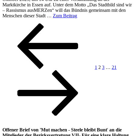
Marktkirche in Essen auf. Unter dem Motto „Das Stadtbild sind wir
– Rassismus ausMERZen“ will das Bündnis gemeinsam mit den
Menschen dieser Stadt …
Zum Beitrag
Seitennummerierung
Vorherige
Seite
Seite
Seite
Seite
Nächste
Seite
Seite
der
Beiträge
1
2
3
…
21
Offener Brief von 'Mut machen - Steele bleibt Bunt
'
an die
Mitglieder der Bezirksvertretung VII
-
Für eine klare Haltung