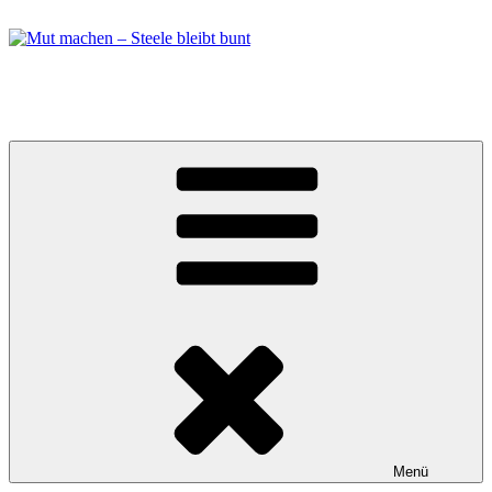
Zum
Inhalt
springen
Mut machen – Steele bleibt bunt
Bündnis in Essen Steele
Menü