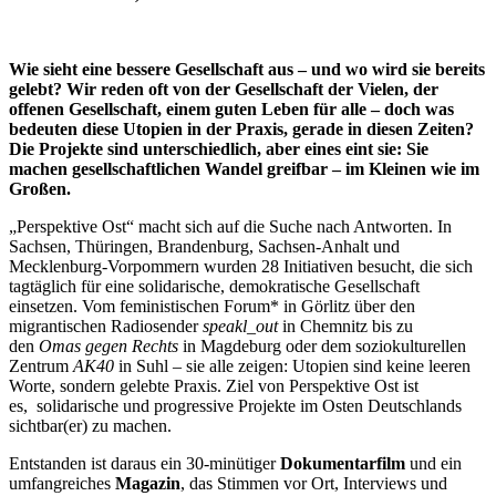
Wie sieht eine bessere Gesellschaft aus – und wo wird sie bereits
gelebt? Wir reden oft von der Gesellschaft der Vielen, der
offenen Gesellschaft, einem guten Leben für alle – doch was
bedeuten diese Utopien in der Praxis, gerade in diesen Zeiten?
Die Projekte sind unterschiedlich, aber eines eint sie: Sie
machen gesellschaftlichen Wandel greifbar – im Kleinen wie im
Großen.
„Perspektive Ost“ macht sich auf die Suche nach Antworten. In
Sachsen, Thüringen, Brandenburg, Sachsen-Anhalt und
Mecklenburg-Vorpommern wurden 28 Initiativen besucht, die sich
tagtäglich für eine solidarische, demokratische Gesellschaft
einsetzen. Vom feministischen Forum* in Görlitz über den
migrantischen Radiosender
speakl_out
in Chemnitz bis zu
den
Omas gegen Rechts
in Magdeburg oder dem soziokulturellen
Zentrum
AK40
in Suhl – sie alle zeigen: Utopien sind keine leeren
Worte, sondern gelebte Praxis. Ziel von Perspektive Ost ist
es, solidarische und progressive Projekte im Osten Deutschlands
sichtbar(er) zu machen.
Entstanden ist daraus ein 30-minütiger
Dokumentarfilm
und ein
umfangreiches
Magazin
, das Stimmen vor Ort, Interviews und