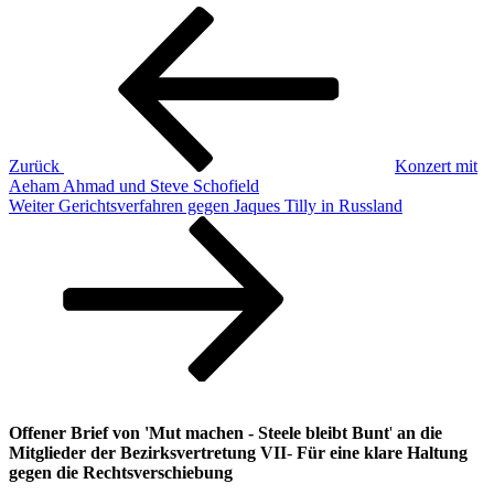
Beitragsnavigation
Vorheriger
Beitrag
Zurück
Konzert mit
Aeham Ahmad und Steve Schofield
Nächster
Weiter
Gerichtsverfahren gegen Jaques Tilly in Russland
Beitrag
Offener Brief von 'Mut machen - Steele bleibt Bunt
'
an die
Mitglieder der Bezirksvertretung VII
-
Für eine klare Haltung
gegen die Rechtsverschiebung