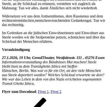
Steele, an ihr Schicksal zu erinnern, verstehen wir zugleich als
Mahnung: Tun wir alles, damit Ähnliches sich nicht wiederholt.
Widersetzen wir uns dem Antisemitismus, dem Rassismus und dem
rechtsextremistischen,menschenverachtenden Gedankengut. Tun wir
das rechtzeitig.
Im Gedenken an die jüdischen Einwohnerinnen und Einwohner aus
Steele werden wir die Stolpersteine putzen, schmücken und über das
Schicksal der Menschen erfahren.
Vorankündigung
27.1.2026, 19 Uhr,
GrendTheater, Westfalenstr. 311 , 45276 Essen
Informationsveranstaltung
des Bündnisses Mut machen! Steele
bleibt bunt zu
dem Transitghetto Izbica
mit Steffen
Hänschen,
Berlin.
Was war es für ein Ort, an
den viele Menschen
aus
Steele deportiert wurden?
Welches Schicksal erwartete sie dort?
Wie war das
Leben in dem von den
Nazis errichteten sogenannten
Transit Ghetto
Izbica
,
Flyer zum Download
:
Flyer 1
,
Flyer 2
Beitragsnavigation
Vorheriger
Beitrag