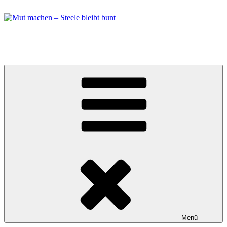
Zum
Inhalt
springen
Mut machen – Steele bleibt bunt
Bündnis in Essen Steele
Menü