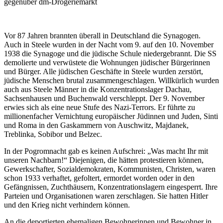
gegenüber dm-Drogeriemarkt
Vor 87 Jahren brannten überall in Deutschland die Synagogen.
Auch in Steele wurden in der Nacht vom 9. auf den 10. November
1938 die Synagoge und die jüdische Schule niedergebrannt. Die SS
demolierte und verwüstete die Wohnungen jüdischer Bürgerinnen
und Bürger. Alle jüdischen Geschäfte in Steele wurden zerstört,
jüdische Menschen brutal zusammengeschlagen. Willkürlich wurden
auch aus Steele Männer in die Konzentrationslager Dachau,
Sachsenhausen und Buchenwald verschleppt. Der 9. November
erwies sich als eine neue Stufe des Nazi-Terrors. Er führte zu
millionenfacher Vernichtung europäischer Jüdinnen und Juden, Sinti
und Roma in den Gaskammern von Auschwitz, Majdanek,
Treblinka, Sobibor und Belzec.
In der Pogromnacht gab es keinen Aufschrei: „Was macht Ihr mit
unseren Nachbarn!“ Diejenigen, die hätten protestieren können,
Gewerkschafter, Sozialdemokraten, Kommunisten, Christen, waren
schon 1933 verhaftet, gefoltert, ermordet worden oder in den
Gefängnissen, Zuchthäusern, Konzentrationslagern eingesperrt. Ihre
Parteien und Organisationen waren zerschlagen. Sie hatten Hitler
und den Krieg nicht verhindern können.
An die deportierten ehemaligen Bewohnerinnen und Bewohner in