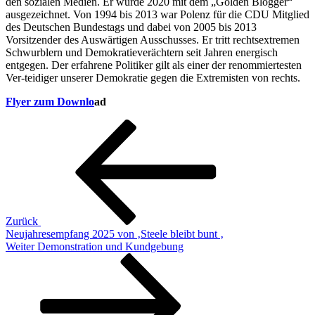
den sozialen Medien. Er wurde 2020 mit dem „Golden Blogger“
ausgezeichnet. Von 1994 bis 2013 war Polenz für die CDU Mitglied
des Deutschen Bundestags und dabei von 2005 bis 2013
Vorsitzender des Auswärtigen Ausschusses. Er tritt rechtsextremen
Schwurblern und Demokratieverächtern seit Jahren energisch
entgegen. Der erfahrene Politiker gilt als einer der renommiertesten
Ver-teidiger unserer Demokratie gegen die Extremisten von rechts.
Flyer zum Downlo
ad
Beitragsnavigation
Vorheriger
Beitrag
Zurück
Neujahresempfang 2025 von ‚Steele bleibt bunt ‚
Nächster
Weiter
Demonstration und Kundgebung
Beitrag