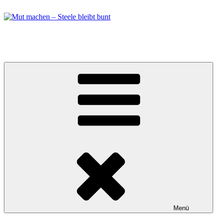
Zum
Inhalt
springen
Mut machen – Steele bleibt bunt
Bündnis in Essen Steele
Menü