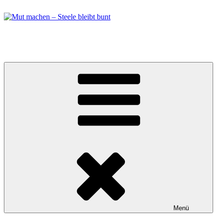
Zum
Inhalt
springen
Mut machen – Steele bleibt bunt
Bündnis in Essen Steele
Menü