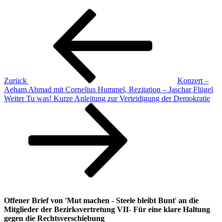
Beitragsnavigation
Vorheriger
Beitrag
Zurück
Konzert –
Aeham Ahmad mit Cornelius Hummel, Rezitation – Jaschar Flügel
Nächster
Weiter
Tu was! Kurze Anleitung zur Verteidigung der Demokratie
Beitrag
Offener Brief von 'Mut machen - Steele bleibt Bunt
'
an die
Mitglieder der Bezirksvertretung VII
-
Für eine klare Haltung
gegen die Rechtsverschiebung