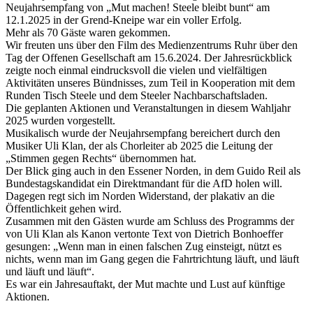
Neujahrsempfang von „Mut machen! Steele bleibt bunt“ am
12.1.2025 in der Grend-Kneipe war ein voller Erfolg.
Mehr als 70 Gäste waren gekommen.
Wir freuten uns über den Film des Medienzentrums Ruhr über den
Tag der Offenen Gesellschaft am 15.6.2024. Der Jahresrückblick
zeigte noch einmal eindrucksvoll die vielen und vielfältigen
Aktivitäten unseres Bündnisses, zum Teil in Kooperation mit dem
Runden Tisch Steele und dem Steeler Nachbarschaftsladen.
Die geplanten Aktionen und Veranstaltungen in diesem Wahljahr
2025 wurden vorgestellt.
Musikalisch wurde der Neujahrsempfang bereichert durch den
Musiker Uli Klan, der als Chorleiter ab 2025 die Leitung der
„Stimmen gegen Rechts“ übernommen hat.
Der Blick ging auch in den Essener Norden, in dem Guido Reil als
Bundestagskandidat ein Direktmandant für die AfD holen will.
Dagegen regt sich im Norden Widerstand, der plakativ an die
Öffentlichkeit gehen wird.
Zusammen mit den Gästen wurde am Schluss des Programms der
von Uli Klan als Kanon vertonte Text von Dietrich Bonhoeffer
gesungen: „Wenn man in einen falschen Zug einsteigt, nützt es
nichts, wenn man im Gang gegen die Fahrtrichtung läuft, und läuft
und läuft und läuft“.
Es war ein Jahresauftakt, der Mut machte und Lust auf künftige
Aktionen.