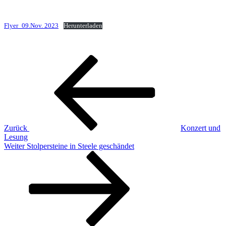
Flyer_09.Nov. 2023
Herunterladen
Beitragsnavigation
Vorheriger
Beitrag
Zurück
Konzert und
Lesung
Nächster
Weiter
Stolpersteine in Steele geschändet
Beitrag