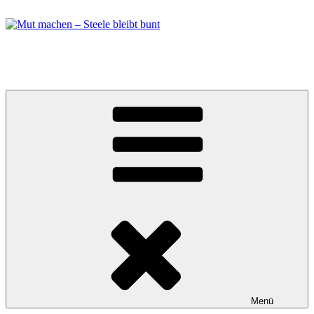
Zum
Inhalt
springen
Mut machen – Steele bleibt bunt
Bündnis in Essen Steele
Menü