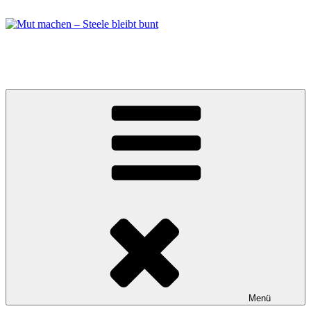
Zum
Inhalt
springen
Mut machen – Steele bleibt bunt
Bündnis in Essen Steele
Menü