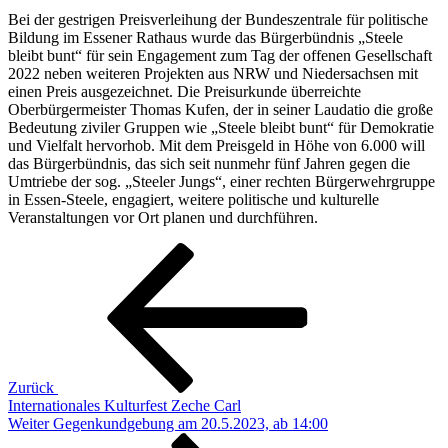
Bei der gestrigen Preisverleihung der Bundeszentrale für politische
Bildung im Essener Rathaus wurde das Bürgerbündnis „Steele
bleibt bunt“ für sein Engagement zum Tag der offenen Gesellschaft
2022 neben weiteren Projekten aus NRW und Niedersachsen mit
einen Preis ausgezeichnet. Die Preisurkunde überreichte
Oberbürgermeister Thomas Kufen, der in seiner Laudatio die große
Bedeutung ziviler Gruppen wie „Steele bleibt bunt“ für Demokratie
und Vielfalt hervorhob. Mit dem Preisgeld in Höhe von 6.000 will
das Bürgerbündnis, das sich seit nunmehr fünf Jahren gegen die
Umtriebe der sog. „Steeler Jungs“, einer rechten Bürgerwehrgruppe
in Essen-Steele, engagiert, weitere politische und kulturelle
Veranstaltungen vor Ort planen und durchführen.
Beitragsnavigation
Vorheriger
Beitrag
Zurück
Internationales Kulturfest Zeche Carl
Nächster
Weiter
Gegenkundgebung am 20.5.2023, ab 14:00
Beitrag