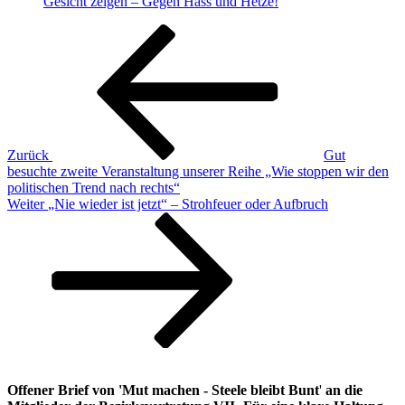
Gesicht zeigen – Gegen Hass und Hetze!
Beitragsnavigation
Vorheriger
Beitrag
Zurück
Gut
besuchte zweite Veranstaltung unserer Reihe „Wie stoppen wir den
politischen Trend nach rechts“
Nächster
Weiter
„Nie wieder ist jetzt“ – Strohfeuer oder Aufbruch
Beitrag
Offener Brief von 'Mut machen - Steele bleibt Bunt
'
an die