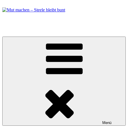
Zum
Inhalt
springen
Mut machen – Steele bleibt bunt
Bündnis in Essen Steele
Menü