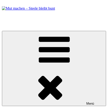
Zum
Inhalt
springen
Mut machen – Steele bleibt bunt
Bündnis in Essen Steele
Menü