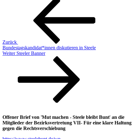
Beitragsnavigation
Beitrag
Zurück
Bundestagskandidat*innen diskutieren in Steele
Nächster
Weiter
Steeler Banner
Beitrag
Offener Brief von 'Mut machen - Steele bleibt Bunt
'
an die
Mitglieder der Bezirksvertretung VII
-
Für eine klare Haltung
gegen die Rechtsverschiebung
https://www.steelebunt.de/wp-