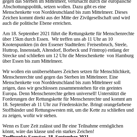
gegen das Sterben im Mittelmeer, verursacht durch die europäische
Abschottungspolitik, setzen wollen. Dazu gibt es eine
Menschenkette von Norddeutschland bis zum Mittelmeer. Dieses
Zeichen kommt direkt aus der Mitte der Zivilgesellschaft und wird
auch die politische Ebene erreichen.
Am 18. September 2021 führt die Rettungskette für Menschenrechte
über 15km durch Essen. Wir treffen uns ab 11 Uhr an 10
Knotenpunkten (in den Essener Stadtteilen: Freisenbruch, Steele,
Huttrop, Innenstadt, Altendorf, Borbeck und Frintrop) entlang der
Strecke und schließen um 12 Uhr die Menschenkette von Hamburg
über Essen bis zum Mittelmeer.
Wir wollen ein unübersehbares Zeichen setzen für Menschlichkeit,
Menschenrechte und gegen das Sterben im Mittelmeer. Eine
Menschenkette von Norddeutschland bis zum Mittelmeer soll
zeigen, dass wir geschlossen zusammenstehen für ein geeintes
Europa. Denn Menschenrechte gelten universell! Unterstützt die
Forderungen der Rettungskette für Menschenrechte und kommt am
18. September ab 11 Uhr zur Friedenskirche. Bringt orangefarbene
Stoffbänder und Rettungswesten mit, um die Kette zu schließen und
zu zeigen, wofür wir stehen.
Wenn es Eure Zeit zulässt und Ihr eine Teilnahme ermöglichen
könnt, wäre das klasse und ein starkes Zeichen!
Treffpunkt: Samstag, 18. September 2021