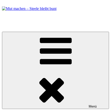
Zum
Inhalt
springen
Mut machen – Steele bleibt bunt
Bündnis in Essen Steele
Menü