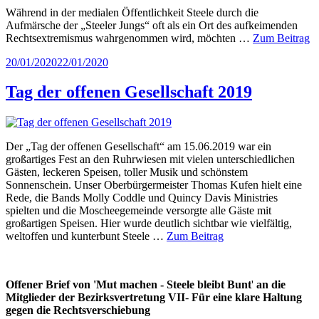
Während in der medialen Öffentlichkeit Steele durch die
Aufmärsche der „Steeler Jungs“ oft als ein Ort des aufkeimenden
Rechtsextremismus wahrgenommen wird, möchten …
Zum Beitrag
Veröffentlicht
20/01/2020
22/01/2020
am
Tag der offenen Gesellschaft 2019
Der „Tag der offenen Gesellschaft“ am 15.06.2019 war ein
großartiges Fest an den Ruhrwiesen mit vielen unterschiedlichen
Gästen, leckeren Speisen, toller Musik und schönstem
Sonnenschein. Unser Oberbürgermeister Thomas Kufen hielt eine
Rede, die Bands Molly Coddle und Quincy Davis Ministries
spielten und die Moscheegemeinde versorgte alle Gäste mit
großartigen Speisen. Hier wurde deutlich sichtbar wie vielfältig,
weltoffen und kunterbunt Steele …
Zum Beitrag
Offener Brief von 'Mut machen - Steele bleibt Bunt
'
an die
Mitglieder der Bezirksvertretung VII
-
Für eine klare Haltung
gegen die Rechtsverschiebung