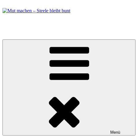
Zum
Inhalt
springen
Mut machen – Steele bleibt bunt
Bündnis in Essen Steele
Menü