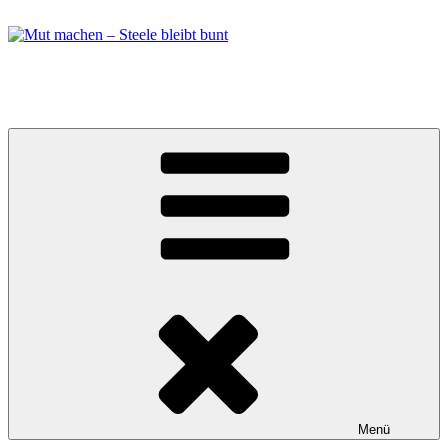
Zum
Inhalt
springen
Mut machen – Steele bleibt bunt
Bündnis in Essen Steele
Menü