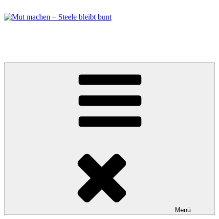
Zum
Inhalt
springen
Mut machen – Steele bleibt bunt
Bündnis in Essen Steele
Menü