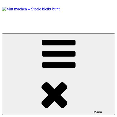
Zum
Inhalt
springen
Mut machen – Steele bleibt bunt
Bündnis in Essen Steele
Menü