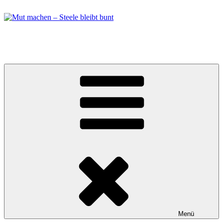
Zum
Inhalt
springen
Mut machen – Steele bleibt bunt
Bündnis in Essen Steele
Menü