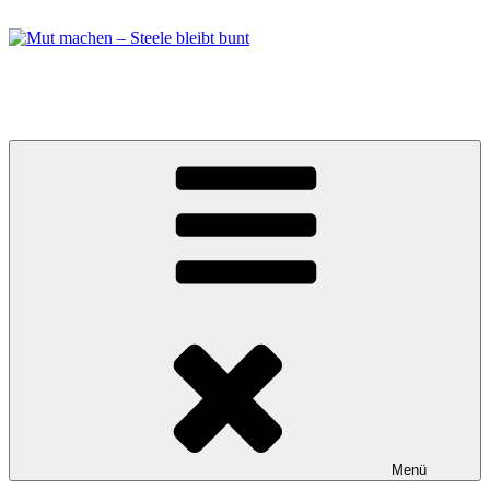
Zum
Inhalt
springen
Mut machen – Steele bleibt bunt
Bündnis in Essen Steele
Menü