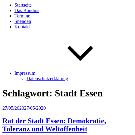
Startseite
Das Bündnis
Termine
Spenden
Kontakt
Impressum
Datenschutzerklärung
Schlagwort:
Stadt Essen
Veröffentlicht
27/05/2020
27/05/2020
am
Rat der Stadt Essen: Demokratie,
Toleranz und Weltoffenheit