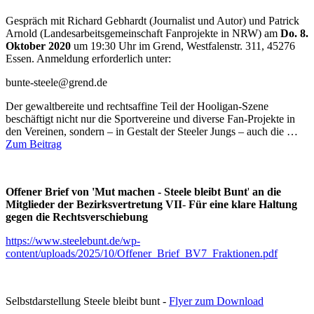
Gespräch mit Richard Gebhardt (Journalist und Autor) und Patrick
Arnold (Landesarbeitsgemeinschaft Fanprojekte in NRW) am
Do. 8.
Oktober 2020
um 19:30 Uhr im Grend, Westfalenstr. 311, 45276
Essen. Anmeldung erforderlich unter:
bunte-steele@grend.de
Der gewaltbereite und rechtsaffine Teil der Hooligan-Szene
beschäftigt nicht nur die Sportvereine und diverse Fan-Projekte in
den Vereinen, sondern – in Gestalt der Steeler Jungs – auch die …
Zum Beitrag
Offener Brief von 'Mut machen - Steele bleibt Bunt
'
an die
Mitglieder der Bezirksvertretung VII
-
Für eine klare Haltung
gegen die Rechtsverschiebung
https://www.steelebunt.de/wp-
content/uploads/2025/10/Offener_Brief_BV7_Fraktionen.pdf
Selbstdarstellung Steele bleibt bunt -
Flyer zum Download