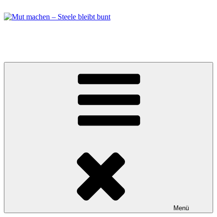
Zum
Inhalt
springen
Mut machen – Steele bleibt bunt
Bündnis in Essen Steele
Menü