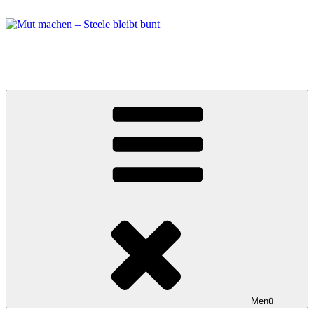
Zum
Inhalt
springen
Mut machen – Steele bleibt bunt
Bündnis in Essen Steele
Menü