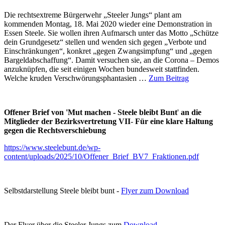
Die rechtsextreme Bürgerwehr „Steeler Jungs“ plant am
kommenden Montag, 18. Mai 2020 wieder eine Demonstration in
Essen Steele. Sie wollen ihren Aufmarsch unter das Motto „Schütze
dein Grundgesetz“ stellen und wenden sich gegen „Verbote und
Einschränkungen“, konkret „gegen Zwangsimpfung“ und „gegen
Bargeldabschaffung“. Damit versuchen sie, an die Corona – Demos
anzuknüpfen, die seit einigen Wochen bundesweit stattfinden.
Welche kruden Verschwörungsphantasien …
Zum Beitrag
Offener Brief von 'Mut machen - Steele bleibt Bunt
'
an die
Mitglieder der Bezirksvertretung VII
-
Für eine klare Haltung
gegen die Rechtsverschiebung
https://www.steelebunt.de/wp-
content/uploads/2025/10/Offener_Brief_BV7_Fraktionen.pdf
Selbstdarstellung Steele bleibt bunt -
Flyer zum Download
Der Flyer über die Steeler Jungs zum
Download