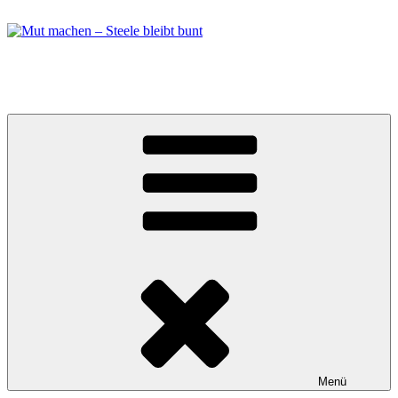
Zum
Inhalt
springen
Mut machen – Steele bleibt bunt
Bündnis in Essen Steele
Menü