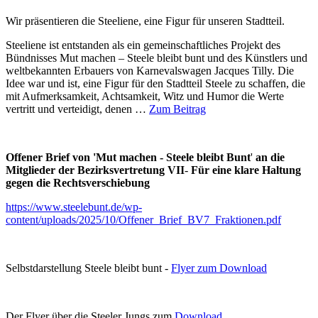
Wir präsentieren die Steeliene, eine Figur für unseren Stadtteil.
Steeliene ist entstanden als ein gemeinschaftliches Projekt des
Bündnisses Mut machen – Steele bleibt bunt und des Künstlers und
weltbekannten Erbauers von Karnevalswagen Jacques Tilly. Die
Idee war und ist, eine Figur für den Stadtteil Steele zu schaffen, die
mit Aufmerksamkeit, Achtsamkeit, Witz und Humor die Werte
vertritt und verteidigt, denen …
Zum Beitrag
Offener Brief von 'Mut machen - Steele bleibt Bunt
'
an die
Mitglieder der Bezirksvertretung VII
-
Für eine klare Haltung
gegen die Rechtsverschiebung
https://www.steelebunt.de/wp-
content/uploads/2025/10/Offener_Brief_BV7_Fraktionen.pdf
Selbstdarstellung Steele bleibt bunt -
Flyer zum Download
Der Flyer über die Steeler Jungs zum
Download