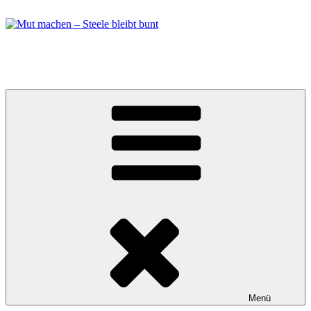
Zum
Inhalt
springen
Mut machen – Steele bleibt bunt
Bündnis in Essen Steele
Menü