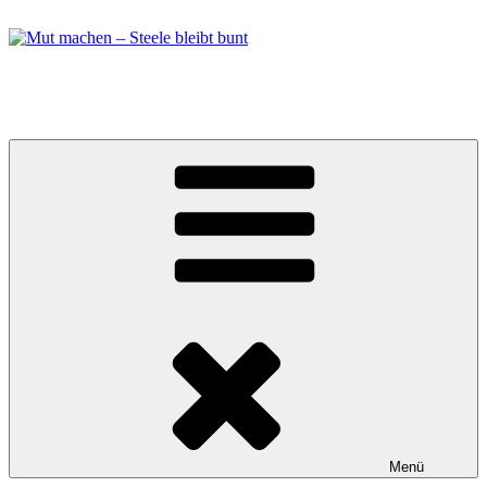
Zum
Inhalt
springen
Mut machen – Steele bleibt bunt
Bündnis in Essen Steele
Menü