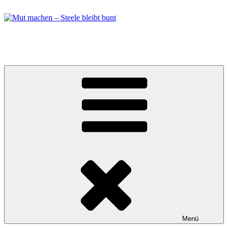
Zum
Inhalt
springen
Mut machen – Steele bleibt bunt
Bündnis in Essen Steele
Menü