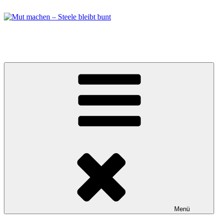
Zum
Inhalt
springen
Mut machen – Steele bleibt bunt
Bündnis in Essen Steele
Menü