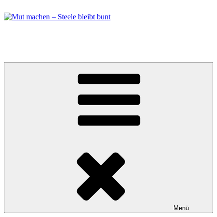
Zum
Inhalt
springen
Mut machen – Steele bleibt bunt
Bündnis in Essen Steele
Menü