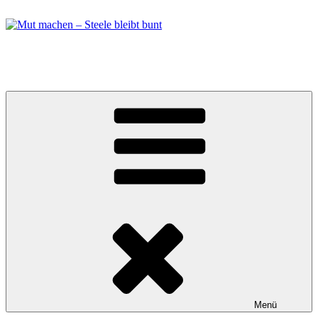
Zum
Inhalt
springen
Mut machen – Steele bleibt bunt
Bündnis in Essen Steele
Menü