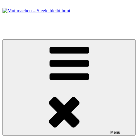
Zum
Inhalt
springen
Mut machen – Steele bleibt bunt
Bündnis in Essen Steele
Menü