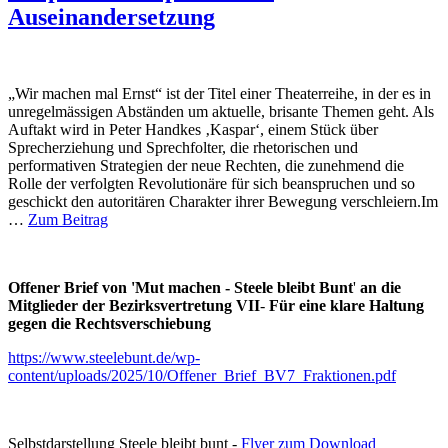
Auseinandersetzung
„Wir machen mal Ernst“ ist der Titel einer Theaterreihe, in der es in
unregelmässigen Abständen um aktuelle, brisante Themen geht. Als
Auftakt wird in Peter Handkes ‚Kaspar‘, einem Stück über
Sprecherziehung und Sprechfolter, die rhetorischen und
performativen Strategien der neue Rechten, die zunehmend die
Rolle der verfolgten Revolutionäre für sich beanspruchen und so
geschickt den autoritären Charakter ihrer Bewegung verschleiern.Im
…
Zum Beitrag
Offener Brief von 'Mut machen - Steele bleibt Bunt
'
an die
Mitglieder der Bezirksvertretung VII
-
Für eine klare Haltung
gegen die Rechtsverschiebung
https://www.steelebunt.de/wp-
content/uploads/2025/10/Offener_Brief_BV7_Fraktionen.pdf
Selbstdarstellung Steele bleibt bunt -
Flyer zum Download