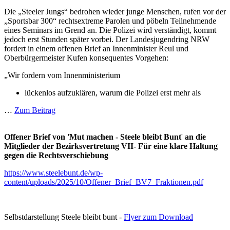
Die „Steeler Jungs“ bedrohen wieder junge Menschen, rufen vor der
„Sportsbar 300“ rechtsextreme Parolen und pöbeln Teilnehmende
eines Seminars im Grend an. Die Polizei wird verständigt, kommt
jedoch erst Stunden später vorbei. Der Landesjugendring NRW
fordert in einem offenen Brief an Innenminister Reul und
Oberbürgermeister Kufen konsequentes Vorgehen:
„Wir fordern vom Innenministerium
lückenlos aufzuklären, warum die Polizei erst mehr als
…
Zum Beitrag
Offener Brief von 'Mut machen - Steele bleibt Bunt
'
an die
Mitglieder der Bezirksvertretung VII
-
Für eine klare Haltung
gegen die Rechtsverschiebung
https://www.steelebunt.de/wp-
content/uploads/2025/10/Offener_Brief_BV7_Fraktionen.pdf
Selbstdarstellung Steele bleibt bunt -
Flyer zum Download