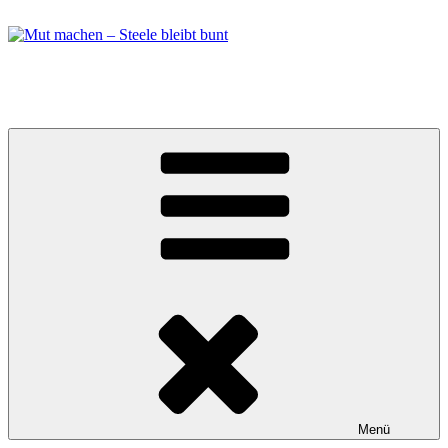
Zum
Inhalt
springen
Mut machen – Steele bleibt bunt
Bündnis in Essen Steele
Menü