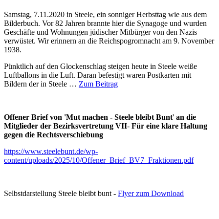
Samstag, 7.11.2020 in Steele, ein sonniger Herbsttag wie aus dem
Bilderbuch. Vor 82 Jahren brannte hier die Synagoge und wurden
Geschäfte und Wohnungen jüdischer Mitbürger von den Nazis
verwüstet. Wir erinnern an die Reichspogromnacht am 9. November
1938.
Pünktlich auf den Glockenschlag steigen heute in Steele weiße
Luftballons in die Luft. Daran befestigt waren Postkarten mit
Bildern der in Steele …
Zum Beitrag
Offener Brief von 'Mut machen - Steele bleibt Bunt
'
an die
Mitglieder der Bezirksvertretung VII
-
Für eine klare Haltung
gegen die Rechtsverschiebung
https://www.steelebunt.de/wp-
content/uploads/2025/10/Offener_Brief_BV7_Fraktionen.pdf
Selbstdarstellung Steele bleibt bunt -
Flyer zum Download