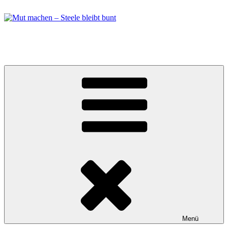
Zum
Inhalt
springen
Mut machen – Steele bleibt bunt
Bündnis in Essen Steele
Menü