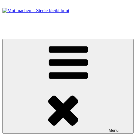
Zum
Inhalt
springen
Mut machen – Steele bleibt bunt
Bündnis in Essen Steele
Menü