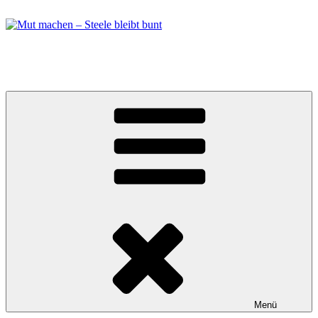
Zum
Inhalt
springen
Mut machen – Steele bleibt bunt
Bündnis in Essen Steele
Menü