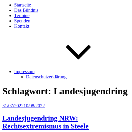
Startseite
Das Bündnis
Termine
Spenden
Kontakt
Impressum
Datenschutzerklärung
Schlagwort:
Landesjugendring
Veröffentlicht
31/07/2022
10/08/2022
am
Landesjugendring NRW:
Rechtsextremismus in Steele