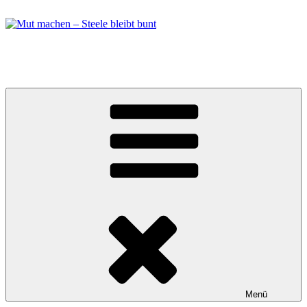
Zum
Inhalt
springen
Mut machen – Steele bleibt bunt
Bündnis in Essen Steele
Menü