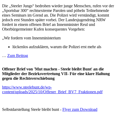
Die „Steeler Jungs“ bedrohen wieder junge Menschen, rufen vor der
„Sportsbar 300“ rechtsextreme Parolen und pöbeln Teilnehmende
eines Seminars im Grend an. Die Polizei wird verständigt, kommt
jedoch erst Stunden später vorbei. Der Landesjugendring NRW
fordert in einem offenen Brief an Innenminister Reul und
Oberbürgermeister Kufen konsequentes Vorgehen:
„Wir fordern vom Innenministerium
lückenlos aufzuklären, warum die Polizei erst mehr als
…
Zum Beitrag
Offener Brief von 'Mut machen - Steele bleibt Bunt
'
an die
Mitglieder der Bezirksvertretung VII
-
Für eine klare Haltung
gegen die Rechtsverschiebung
https://www.steelebunt.de/wp-
content/uploads/2025/10/Offener_Brief_BV7_Fraktionen.pdf
Selbstdarstellung Steele bleibt bunt -
Flyer zum Download