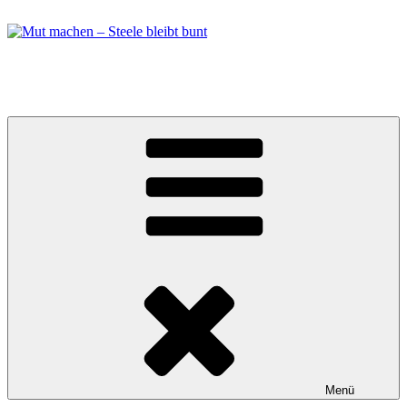
Zum
Inhalt
springen
Mut machen – Steele bleibt bunt
Bündnis in Essen Steele
Menü