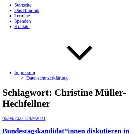
Startseite
Das Bündnis
Termine
Spenden
Kontakt
Impressum
Datenschutzerklärung
Schlagwort:
Christine Müller-
Hechfellner
Veröffentlicht
06/09/2021
12/09/2021
am
Bundestagskandidat*innen diskutieren in