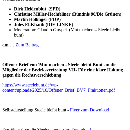
Dirk Heidenblut (SPD)
Christine Müller-Hechfellner (Bündnis 90/Die Grünen)
Martin Hollinger (FDP)
Jules El-Khatib (DIE LINKE)
Moderation: Claudio Gnypek (Mut machen – Steele bleibt
bunt)
am
…
Zum Beitrag
Offener Brief von 'Mut machen - Steele bleibt Bunt
'
an die
Mitglieder der Bezirksvertretung VII
-
Für eine klare Haltung
gegen die Rechtsverschiebung
https://www.steelebunt.de/wp-
content/uploads/2025/10/Offener_Brief_BV7_Fraktionen.pdf
Selbstdarstellung Steele bleibt bunt -
Flyer zum Download
Der Flyer über die Steeler Jungs zum
Download