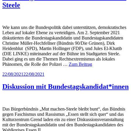
Steele
Wie kann uns die Bundespolitik dabei unterstützen, demokratisches
Leben auf lokaler Ebene zu verteidigen. Am 2. September 2021
diskutierten die Bundestagskandidatin und Bundestagskandidaten
Christine Müller-Hechfellner (Bündnis 90/Die Grünen), Dirk
Heidenblut (SPD), Martin Hollinger (FDP), und Jules El-Khatib
(DIE LINKE) miteinander auf der Bühne im Stadtgarten Steele.
Dabei ging es um die Themen Rechtsextremismus als lokales
Phänomen, die Rolle der Polizei …
Zum Beitrag
Veröffentlicht
22/08/2021
22/08/2021
am
Diskussion mit Bundestagskandidat*innen
Das Bürgerbündnis „Mut machen-Steele bleibt bunt“, das Bündnis
gegen Faschismus und Rassismus „Essen stellt sich quer“ und das
Kulturzentrum Grend laden ein zu einer Diskussionsveranstaltung
mit der Bundestagskandidatin und den Bundestagskandidaten des
Wahlkreises Essen II