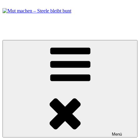
Zum
Inhalt
springen
Mut machen – Steele bleibt bunt
Bündnis in Essen Steele
Menü