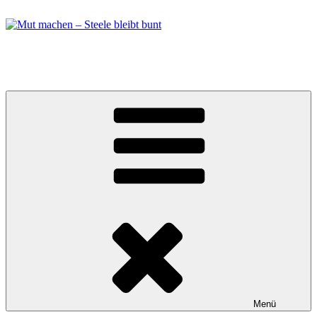
Zum
Inhalt
springen
Mut machen – Steele bleibt bunt
Bündnis in Essen Steele
Menü