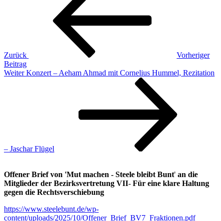
Zurück
Vorheriger
Beitrag
Nächster
Weiter
Konzert – Aeham Ahmad mit Cornelius Hummel, Rezitation
Beitrag
– Jaschar Flügel
Offener Brief von 'Mut machen - Steele bleibt Bunt
'
an die
Mitglieder der Bezirksvertretung VII
-
Für eine klare Haltung
gegen die Rechtsverschiebung
https://www.steelebunt.de/wp-
content/uploads/2025/10/Offener_Brief_BV7_Fraktionen.pdf