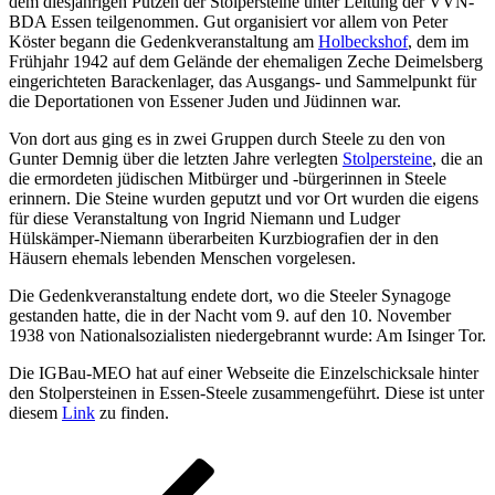
dem diesjährigen Putzen der Stolpersteine unter Leitung der VVN-
BDA Essen teilgenommen. Gut organisiert vor allem von Peter
Köster begann die Gedenkveranstaltung am
Holbeckshof
, dem im
Frühjahr 1942 auf dem Gelände der ehemaligen Zeche Deimelsberg
eingerichteten Barackenlager, das Ausgangs- und Sammelpunkt für
die Deportationen von Essener Juden und Jüdinnen war.
Von dort aus ging es in zwei Gruppen durch Steele zu den von
Gunter Demnig über die letzten Jahre verlegten
Stolpersteine
, die an
die ermordeten jüdischen Mitbürger und -bürgerinnen in Steele
erinnern. Die Steine wurden geputzt und vor Ort wurden die eigens
für diese Veranstaltung von Ingrid Niemann und Ludger
Hülskämper-Niemann überarbeiten Kurzbiografien der in den
Häusern ehemals lebenden Menschen vorgelesen.
Die Gedenkveranstaltung endete dort, wo die Steeler Synagoge
gestanden hatte, die in der Nacht vom 9. auf den 10. November
1938 von Nationalsozialisten niedergebrannt wurde: Am Isinger Tor.
Die IGBau-MEO hat auf einer Webseite die Einzelschicksale hinter
den Stolpersteinen in Essen-Steele zusammengeführt. Diese ist unter
diesem
Link
zu finden.
Beitragsnavigation
Vorheriger
Beitrag