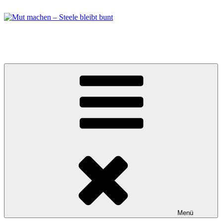
Zum
Inhalt
springen
Mut machen – Steele bleibt bunt
Bündnis in Essen Steele
Menü