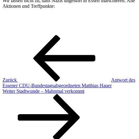
Wir lassen nicht zu, dass Nazis ungestört in Essen marschieren. Alle
Aktionen und Treffpunkte:
Beitragsnavigation
Vorheriger
Beitrag
Zurück
Antwort des
Essener CDU-Bundestagsabgeordneten Matthias Hauer
Nächster
Weiter
Stadtwunde – Mahnmal verkommt
Beitrag