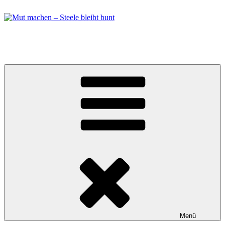
Zum
Inhalt
springen
Mut machen – Steele bleibt bunt
Bündnis in Essen Steele
Menü