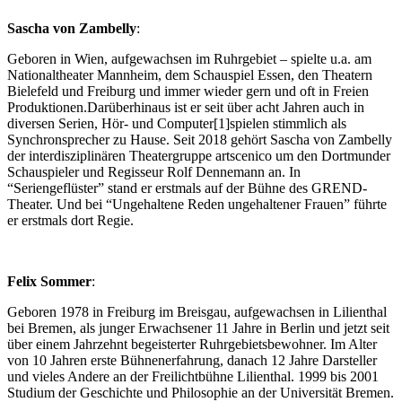
Sascha von Zambelly
:
Geboren in Wien, aufgewachsen im Ruhrgebiet – spielte u.a. am
Nationaltheater Mannheim, dem Schauspiel Essen, den Theatern
Bielefeld und Freiburg und immer wieder gern und oft in Freien
Produktionen.Darüberhinaus ist er seit über acht Jahren auch in
diversen Serien, Hör- und Computer[1]spielen stimmlich als
Synchronsprecher zu Hause. Seit 2018 gehört Sascha von Zambelly
der interdisziplinären Theatergruppe artscenico um den Dortmunder
Schauspieler und Regisseur Rolf Dennemann an. In
“Seriengeflüster” stand er erstmals auf der Bühne des GREND-
Theater. Und bei “Ungehaltene Reden ungehaltener Frauen” führte
er erstmals dort Regie.
Felix Sommer
:
Geboren 1978 in Freiburg im Breisgau, aufgewachsen in Lilienthal
bei Bremen, als junger Erwachsener 11 Jahre in Berlin und jetzt seit
über einem Jahrzehnt begeisterter Ruhrgebietsbewohner. Im Alter
von 10 Jahren erste Bühnenerfahrung, danach 12 Jahre Darsteller
und vieles Andere an der Freilichtbühne Lilienthal. 1999 bis 2001
Studium der Geschichte und Philosophie an der Universität Bremen.