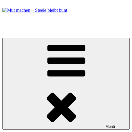
Zum
Inhalt
springen
Mut machen – Steele bleibt bunt
Bündnis in Essen Steele
Menü