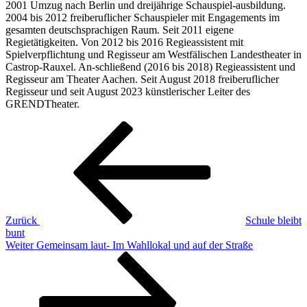
2001 Umzug nach Berlin und dreijährige Schauspiel-ausbildung.
2004 bis 2012 freiberuflicher Schauspieler mit Engagements im
gesamten deutschsprachigen Raum. Seit 2011 eigene
Regietätigkeiten. Von 2012 bis 2016 Regieassistent mit
Spielverpflichtung und Regisseur am Westfälischen Landestheater in
Castrop-Rauxel. An-schließend (2016 bis 2018) Regieassistent und
Regisseur am Theater Aachen. Seit August 2018 freiberuflicher
Regisseur und seit August 2023 künstlerischer Leiter des
GRENDTheater.
Beitragsnavigation
Vorheriger
Beitrag
Zurück
Schule bleibt
bunt
Nächster
Weiter
Gemeinsam laut- Im Wahllokal und auf der Straße
Beitrag