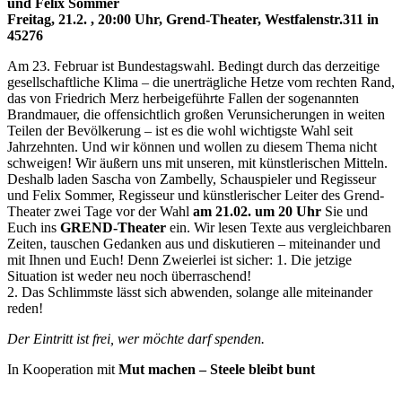
und Felix Sommer
Freitag, 21.2. , 20:00 Uhr, Grend-Theater, Westfalenstr.311 in
45276
Am 23. Februar ist Bundestagswahl. Bedingt durch das derzeitige
gesellschaftliche Klima – die unerträgliche Hetze vom rechten Rand,
das von Friedrich Merz herbeigeführte Fallen der sogenannten
Brandmauer, die offensichtlich großen Verunsicherungen in weiten
Teilen der Bevölkerung – ist es die wohl wichtigste Wahl seit
Jahrzehnten. Und wir können und wollen zu diesem Thema nicht
schweigen! Wir äußern uns mit unseren, mit künstlerischen Mitteln.
Deshalb laden Sascha von Zambelly, Schauspieler und Regisseur
und Felix Sommer, Regisseur und künstlerischer Leiter des Grend-
Theater zwei Tage vor der Wahl
am 21.02. um 20 Uhr
Sie und
Euch ins
GREND-Theater
ein. Wir lesen Texte aus vergleichbaren
Zeiten, tauschen Gedanken aus und diskutieren – miteinander und
mit Ihnen und Euch! Denn Zweierlei ist sicher: 1. Die jetzige
Situation ist weder neu noch überraschend!
2. Das Schlimmste lässt sich abwenden, solange alle miteinander
reden!
Der Eintritt ist frei, wer möchte darf spenden.
In Kooperation mit
Mut machen – Steele bleibt bunt