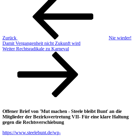
Beitrag
Zurück
Nie wieder!
Damit Vergangenheit nicht Zukunft wird
Nächster
Weiter
Rechtsradikale zu Karneval
Beitrag
Offener Brief von 'Mut machen - Steele bleibt Bunt
'
an die
Mitglieder der Bezirksvertretung VII
-
Für eine klare Haltung
gegen die Rechtsverschiebung
https://www.steelebunt.de/wp-