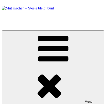
Zum
Inhalt
springen
Mut machen – Steele bleibt bunt
Bündnis in Essen Steele
Menü