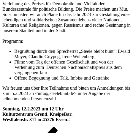
Verleihung des Preises für Demokratie und Vielfalt der
Bundeszentrale für politische Bildung. Die Preise machen uns Mut.
So schmieden wir auch Pläne für das Jahr 2023 zur Gestaltung eines
lebendigen und solidarischen Zusammenlebens vieler Nationen,
Kulturen und Religionen, gegen Rassismus und rechte Gesinnung in
unserem Stadtteil und in der Stadt.
Programm:
Begrüßung durch den Sprecherrat „Steele bleibt bunt“: Ewald
Meyer, Claudio Gnypeg, Irene Wollenberg
Filme vom Tag der offenen Gesellschaft und von der
Verleihung zum Deutschen Nachbarschaftspreis aus dem
vergangenen Jahr
Offene Begegnung und Talk, Imbiss und Getränke
Wir freuen uns über Ihre Teilnahme und bitten um Anmeldungen bis
zum 5.2.2023 an <
info@steelebunt.de>
unter Angabe der
teilnehmenden Personenzahl.
Sonntag, 12.2.2023
um 12 Uhr
Kulturzentrum Grend, KneipeBar,
Westfalenstr. 311 in 45276 Essen
.#
Beitragsnavigation
Vorheriger